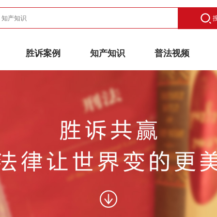
胜诉案例
知产知识
普法视频