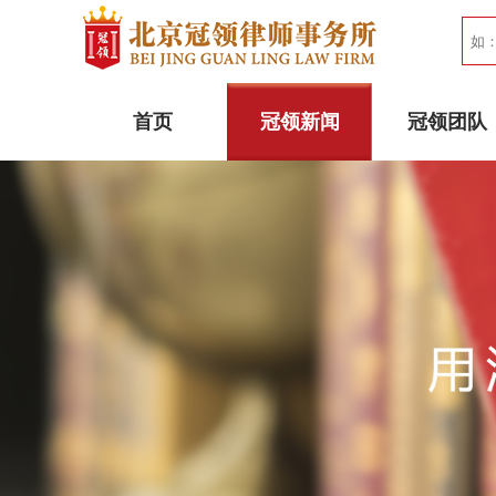
首页
冠领新闻
冠领团队