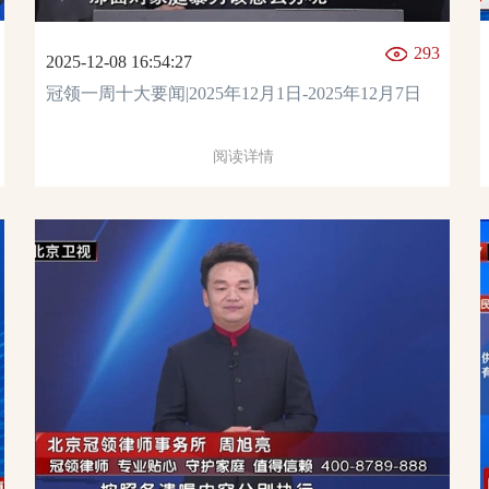
293
2025-12-08 16:54:27
冠领一周十大要闻|2025年12月1日-2025年12月7日
阅读详情