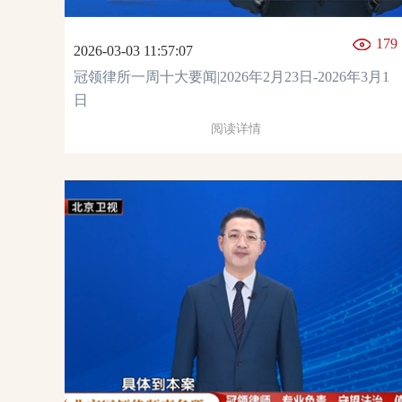
179
2026-03-03 11:57:07
冠领律所一周十大要闻|2026年2月23日-2026年3月1
日
阅读详情