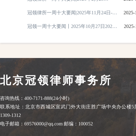
日-2026年3月1日
冠领律所一周十大要闻|2025年11月24日-11
2025-
月30日
冠领一周十大要闻丨2025年10月27日2025
2025-
年11月2日
北京冠领律师事务所
咨询热线：400-7171-888(24小时)
联系地址：北京市西城区宣武门外大街庄胜广场中央办公楼5层、
1309-1312
电子邮箱：69576000@qq.com 邮编：100052