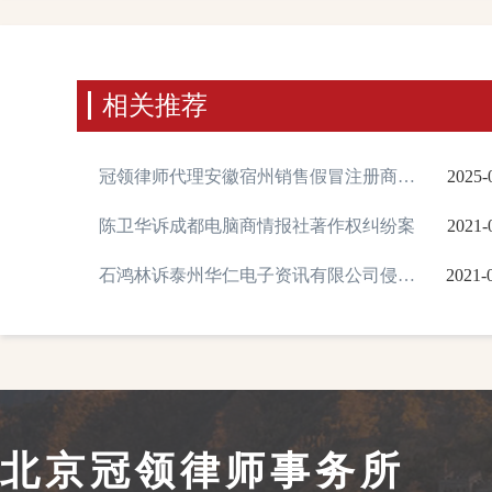
相关推荐
冠领律师代理安徽宿州销售假冒注册商标
2025-
的商品案，依法助被告人获缓刑
陈卫华诉成都电脑商情报社著作权纠纷案
2021-
石鸿林诉泰州华仁电子资讯有限公司侵害
2021-
计算机软件著作权纠纷案
北京冠领律师事务所