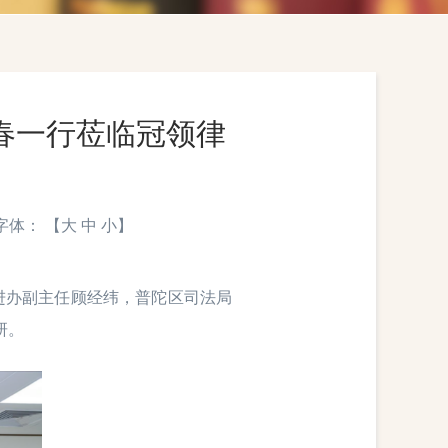
春一行莅临冠领律
 字体： 【
大
中
小
】
促进办副主任顾经纬，普陀区司法局
研。